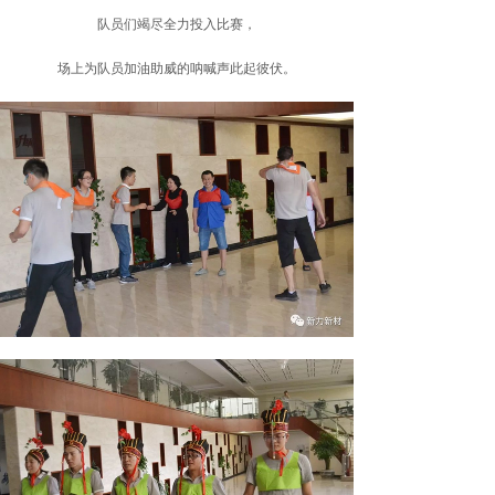
队员们竭尽全力投入比赛，
场上为队员加油助威的呐喊声此起彼伏。