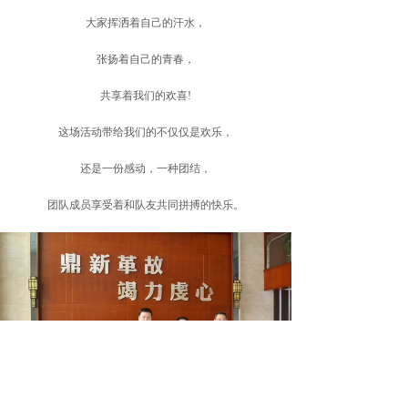
大家挥洒着自己的汗水，
张扬着自己的青春，
共享着我们的欢喜!
这场活动带给我们的不仅仅是欢乐，
还是一份感动，一种团结，
团队成员享受着和队友共同拼搏的快乐。